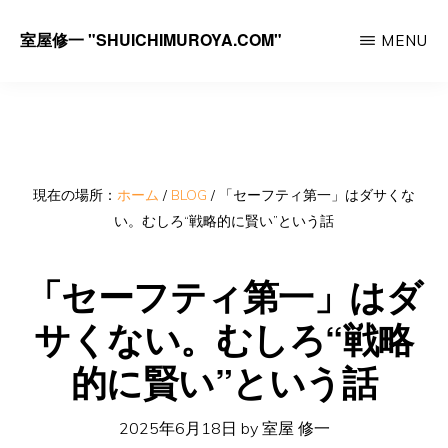
Skip
室屋修一 "SHUICHIMUROYA.COM"
MENU
to
ゴ
main
ル
content
フ
コ
ー
現在の場所：
ホーム
/
BLOG
/
「セーフティ第一」はダサくな
い。むしろ“戦略的に賢い”という話
チ
室
「セーフティ第一」はダ
屋
サくない。むしろ“戦略
修
一
的に賢い”という話
の
サ
2025年6月18日
by
室屋 修一