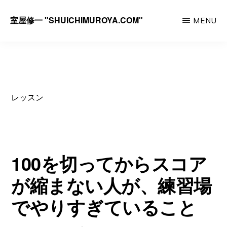
Skip
室屋修一 "SHUICHIMUROYA.COM"
MENU
to
ゴ
main
ル
content
フ
コ
レッスン
ー
チ
室
屋
100を切ってからスコア
修
が縮まない人が、練習場
一
でやりすぎていること
の
サ