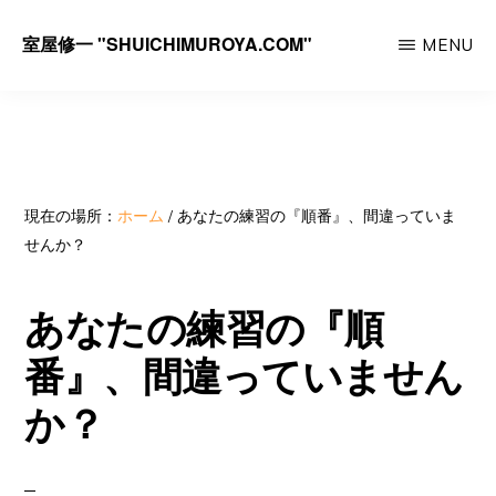
Skip
室屋修一 "SHUICHIMUROYA.COM"
MENU
to
ゴ
main
ル
content
フ
コ
ー
現在の場所：
ホーム
/
あなたの練習の『順番』、間違っていま
せんか？
チ
室
あなたの練習の『順
屋
番』、間違っていません
修
一
か？
の
サ