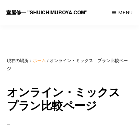
Skip
室屋修一 "SHUICHIMUROYA.COM"
MENU
to
ゴ
main
ル
content
フ
コ
ー
現在の場所：
ホーム
/
オンライン・ミックス プラン比較ペー
ジ
チ
室
オンライン・ミックス
屋
プラン比較ページ
修
一
の
サ