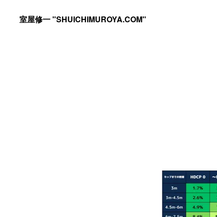
Skip
Skip
室屋修一 "SHUICHIMUROYA.COM"
to
to
ゴ
primary
main
ル
navigation
content
フ
コ
ー
チ
室
屋
修
一
の
サ