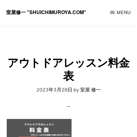
Skip
室屋修一 "SHUICHIMUROYA.COM"
MENU
to
ゴ
main
ル
content
フ
コ
アウトドアレッスン料金
ー
チ
表
室
2023年3月28日
by
室屋 修一
屋
修
一
の
サ