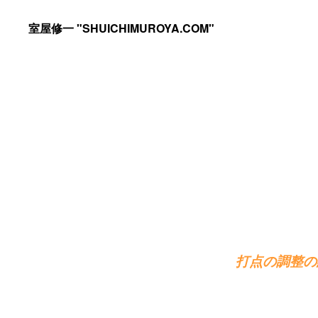
Skip
Skip
室屋修一 "SHUICHIMUROYA.COM"
to
to
ゴ
primary
main
ル
navigation
content
フ
コ
ー
チ
室
屋
修
一
打点の調整の
の
サ