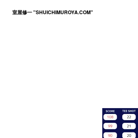
Skip
Skip
室屋修一 "SHUICHIMUROYA.COM"
to
to
ゴ
primary
main
ル
navigation
content
フ
コ
ー
チ
室
屋
修
一
の
サ