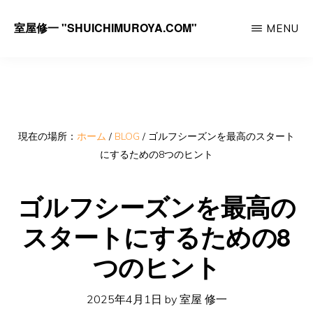
Skip
室屋修一 "SHUICHIMUROYA.COM"
MENU
to
ゴ
main
ル
content
フ
コ
ー
現在の場所：
ホーム
/
BLOG
/
ゴルフシーズンを最高のスタート
にするための8つのヒント
チ
室
ゴルフシーズンを最高の
屋
スタートにするための8
修
一
つのヒント
の
サ
2025年4月1日
by
室屋 修一