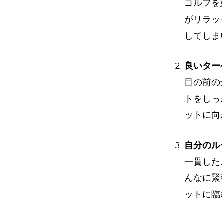
ゴルフを
がリラッ
してしま
良いター
目の前の
トをしっ
ットに向
自分のル
一貫した
んなに緊
ットに臨