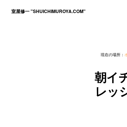
Skip
Skip
室屋修一 "SHUICHIMUROYA.COM"
to
to
ゴ
primary
main
ル
navigation
content
フ
コ
現在の場所：
ー
チ
朝イ
室
屋
レッ
修
一
の
サ