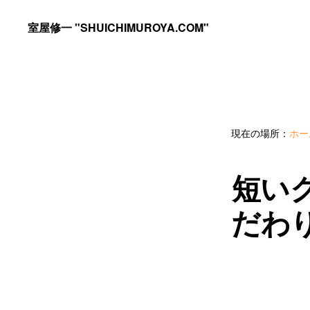
Skip
Skip
室屋修一 "SHUICHIMUROYA.COM"
to
to
ゴ
primary
main
ル
navigation
content
フ
コ
現在の場所：
ホー
ー
チ
短い
室
屋
だわ
修
一
の
サ