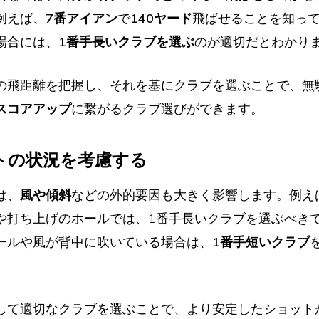
例えば、
7番アイアン
で
140ヤード
飛ばせることを知っ
場合には、
1番手長いクラブを選ぶ
のが適切だとわかり
の飛距離を把握し、それを基にクラブを選ぶことで、無
スコアアップ
に繋がるクラブ選びができます。
ットの状況を考慮する
は、
風や傾斜
などの外的要因も大きく影響します。例え
や打ち上げのホールでは、1番手長いクラブを選ぶべき
ールや風が背中に吹いている場合は、
1番手短いクラブ
して適切なクラブを選ぶことで、より安定したショット