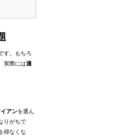
題
です。もちろ
、実際には
適
。
アイアン
を選ん
なりがちで
を得なくな