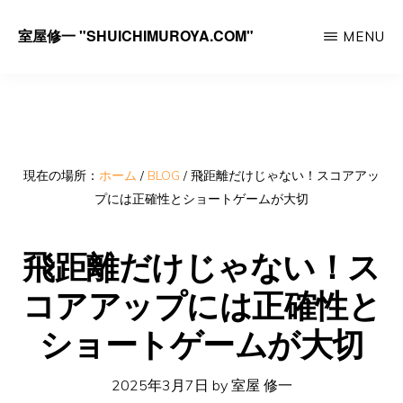
Skip
室屋修一 "SHUICHIMUROYA.COM"
MENU
to
ゴ
main
ル
content
フ
コ
ー
現在の場所：
ホーム
/
BLOG
/
飛距離だけじゃない！スコアアッ
プには正確性とショートゲームが大切
チ
室
飛距離だけじゃない！ス
屋
コアアップには正確性と
修
一
ショートゲームが大切
の
サ
2025年3月7日
by
室屋 修一