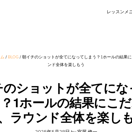
レッスンメ
ーム
/
BLOG
/
朝イチのショットが全てになってしまう？1ホールの結果に
ンド全体を楽しもう
チのショットが全てにな
？1ホールの結果にこ
、ラウンド全体を楽し
2025年5月28日
by
室屋 修一