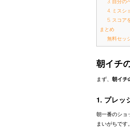
3. 自分
4. ミス
5. スコ
まとめ
無料セッ
朝イチ
まず、
朝イチ
1. プレ
朝一番のショ
まいがちです