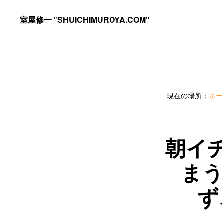
Skip
Skip
室屋修一 "SHUICHIMUROYA.COM"
to
to
ゴ
primary
main
ル
navigation
content
フ
コ
現在の場所：
ホ
ー
チ
室
朝イ
屋
まう
修
一
ず
の
サ