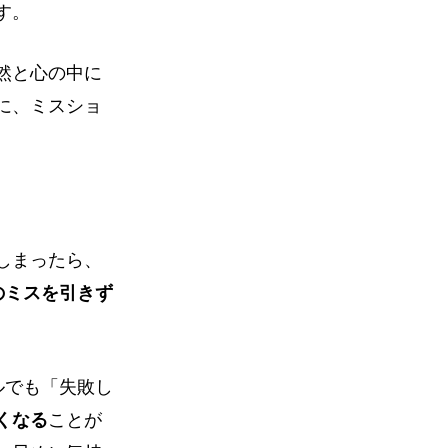
す。
然と心の中に
に、ミスショ
しまったら、
のミスを引きず
ルでも「失敗し
くなる
ことが