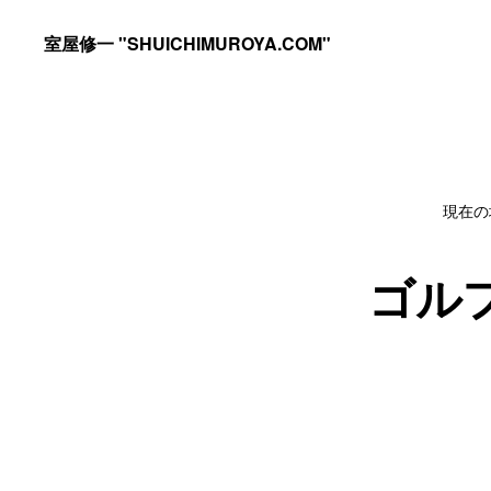
Skip
Skip
室屋修一 "SHUICHIMUROYA.COM"
to
to
ゴ
primary
main
ル
navigation
content
フ
コ
現在の
ー
チ
ゴル
室
屋
修
一
の
サ