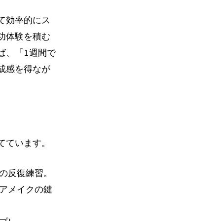
て効率的にス
功体験を積む
ば、「1週間で
成感を得なが
てています。
の反復練習。
アメイクの鍵