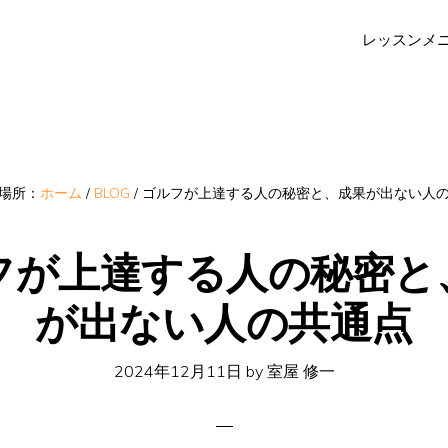
レッスンメ
場所：
ホーム
/
BLOG
/
ゴルフが上達する人の秘密と、成果が出ない人
フが上達する人の秘密と
が出ない人の共通点
2024年12月11日
by
室屋 修一