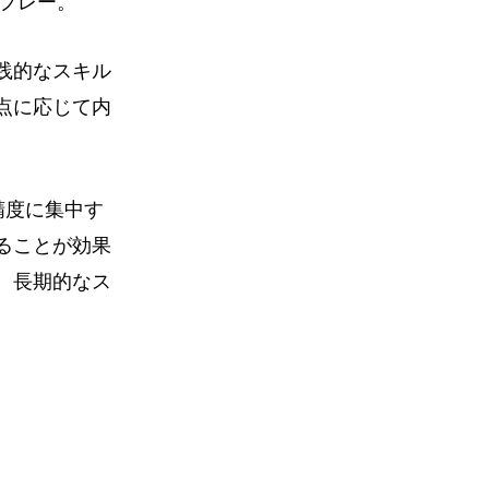
プレー。
践的なスキル
点に応じて内
精度に集中す
ることが効果
、長期的なス