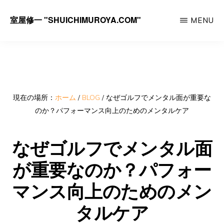
Skip
室屋修一 "SHUICHIMUROYA.COM"
MENU
to
ゴ
main
ル
content
フ
コ
ー
現在の場所：
ホーム
/
BLOG
/
なぜゴルフでメンタル面が重要な
のか？パフォーマンス向上のためのメンタルケア
チ
室
なぜゴルフでメンタル面
屋
が重要なのか？パフォー
修
一
マンス向上のためのメン
の
タルケア
サ