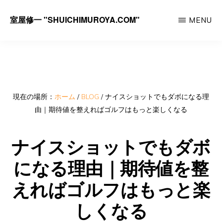
Skip
室屋修一 "SHUICHIMUROYA.COM"
MENU
to
ゴ
main
ル
content
フ
コ
ー
現在の場所：
ホーム
/
BLOG
/
ナイスショットでもダボになる理
由｜期待値を整えればゴルフはもっと楽しくなる
チ
室
ナイスショットでもダボ
屋
になる理由｜期待値を整
修
一
えればゴルフはもっと楽
の
しくなる
サ