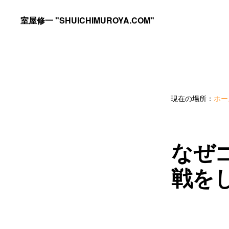
Skip
Skip
室屋修一 "SHUICHIMUROYA.COM"
to
to
ゴ
primary
main
ル
navigation
content
フ
コ
現在の場所：
ホー
ー
チ
室
なぜ
屋
戦を
修
一
の
サ