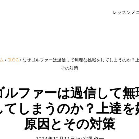
レッスンメ
ム
/
BLOG
/
なぜゴルファーは過信して無理な挑戦をしてしまうのか？
その対策
ゴルファーは過信して無
してしまうのか？上達を
原因とその対策
2024年12月11日
by
室屋 修一