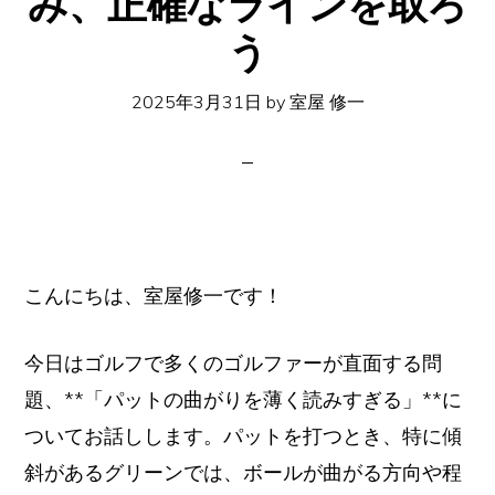
み、正確なラインを取ろ
イ
う
ト
2025年3月31日
by
室屋 修一
こんにちは、室屋修一です！
今日はゴルフで多くのゴルファーが直面する問
題、**「パットの曲がりを薄く読みすぎる」**に
ついてお話しします。パットを打つとき、特に傾
斜があるグリーンでは、ボールが曲がる方向や程