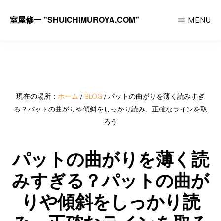
Skip
室屋修一 "SHUICHIMUROYA.COM"
MENU
to
ゴ
main
ル
content
フ
コ
ー
現在の場所：
ホーム
/
BLOG
/
パットの曲がりを薄く読みすぎ
る？パットの曲がりや傾斜をしっかり読み、正確なラインを取
チ
ろう
室
屋
パットの曲がりを薄く読
修
みすぎる？パットの曲が
一
りや傾斜をしっかり読
の
サ