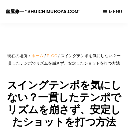
Skip
室屋修一 "SHUICHIMUROYA.COM"
MENU
to
ゴ
main
ル
content
フ
コ
ー
現在の場所：
ホーム
/
BLOG
/
スイングテンポを気にしない？一
貫したテンポでリズムを崩さず、安定したショットを打つ方法
チ
室
スイングテンポを気にし
屋
ない？一貫したテンポで
修
一
リズムを崩さず、安定し
の
たショットを打つ方法
サ