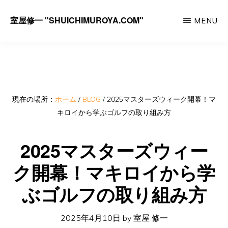
Skip
室屋修一 "SHUICHIMUROYA.COM"
MENU
to
ゴ
main
ル
content
フ
コ
ー
現在の場所：
ホーム
/
BLOG
/
2025マスターズウィーク開幕！マ
キロイから学ぶゴルフの取り組み方
チ
室
2025マスターズウィー
屋
ク開幕！マキロイから学
修
一
ぶゴルフの取り組み方
の
サ
2025年4月10日
by
室屋 修一