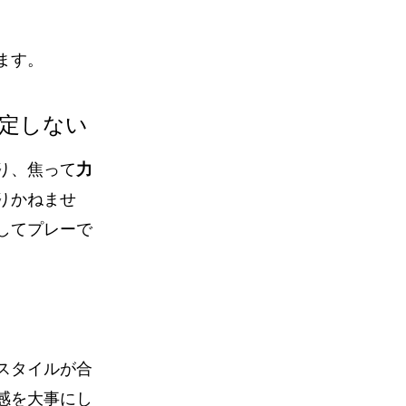
ます。
安定しない
り、焦って
力
りかねませ
してプレーで
スタイルが合
感を大事にし