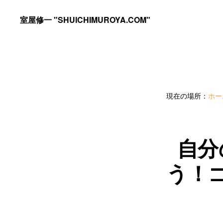
Skip
Skip
室屋修一 "SHUICHIMUROYA.COM"
to
to
ゴ
primary
main
ル
navigation
content
フ
コ
現在の場所：
ホー
ー
チ
室
自分
屋
う！
修
一
の
サ