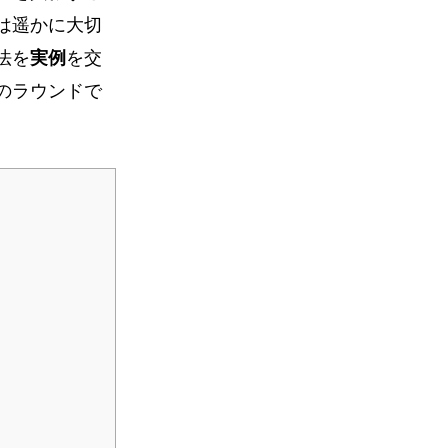
は遥かに大切
法を
実例
を交
のラウンドで