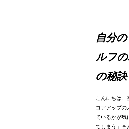
イ
ト
自分の
ルフの
の秘訣
こんにちは、
コアアップの
ているかが気
てしまう」そ