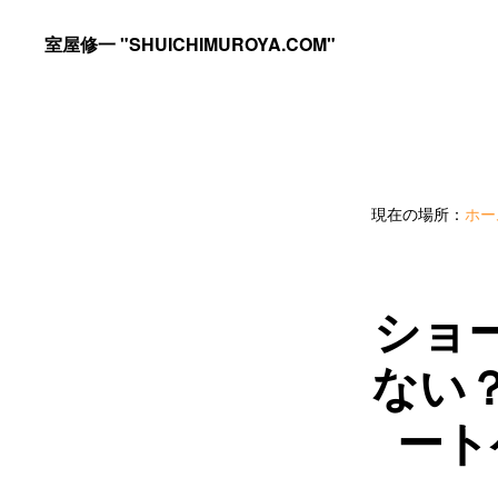
Skip
Skip
室屋修一 "SHUICHIMUROYA.COM"
to
to
ゴ
primary
main
ル
navigation
content
フ
コ
現在の場所：
ホー
ー
チ
室
ショ
屋
ない
修
一
ート
の
サ