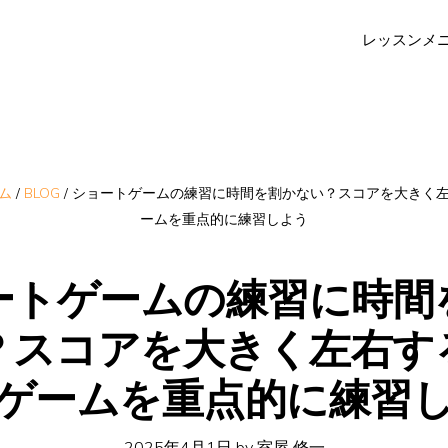
レッスンメ
ム
/
BLOG
/
ショートゲームの練習に時間を割かない？スコアを大きく
ームを重点的に練習しよう
ートゲームの練習に時間
？スコアを大きく左右す
ゲームを重点的に練習
2025年4月1日
by
室屋 修一