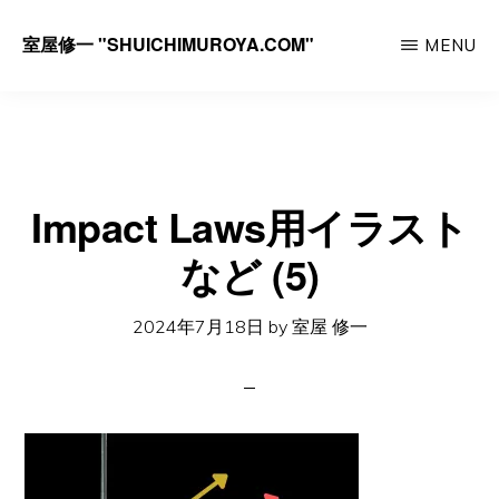
Skip
室屋修一 "SHUICHIMUROYA.COM"
MENU
to
ゴ
main
ル
content
フ
コ
Impact Laws用イラスト
ー
チ
など (5)
室
2024年7月18日
by
室屋 修一
屋
修
一
の
サ