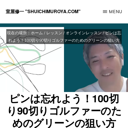
Skip
室屋修一 "SHUICHIMUROYA.COM"
MENU
to
ゴ
main
ル
content
現在の場所：
ホーム
/
レッスン
/
オンラインレッスン
/
ピンは忘
フ
れよう！100切り90切りゴルファーのためのグリーンの狙い方
コ
ー
チ
室
屋
ピンは忘れよう！100切
修
一
り90切りゴルファーのた
の
めのグリーンの狙い方
サ