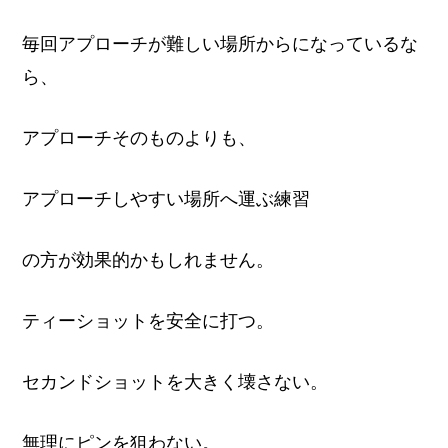
毎回アプローチが難しい場所からになっているな
ら、
アプローチそのものよりも、
アプローチしやすい場所へ運ぶ練習
の方が効果的かもしれません。
ティーショットを安全に打つ。
Copyright© 2026 ・Shuichi "GOLF&WORKS "Muroya
セカンドショットを大きく壊さない。
HOME
プロフィール
プライバシーポリシー
お問合せフォーム
無理にピンを狙わない。