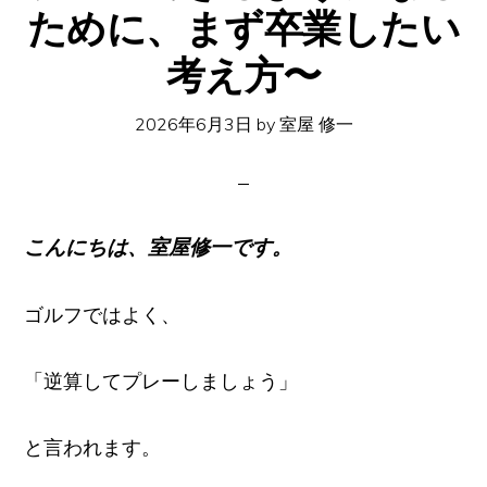
ために、まず卒業したい
イ
ト
考え方〜
2026年6月3日
by
室屋 修一
こんにちは、室屋修一です。
ゴルフではよく、
「逆算してプレーしましょう」
と言われます。