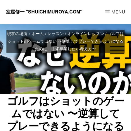
Skip
室屋修一 "SHUICHIMUROYA.COM"
MENU
to
ゴ
main
ル
content
現在の場所：
ホーム
/
レッスン
/
オンラインレッスン
/
ゴルフは
フ
ショットのゲームではない 〜逆算してプレーできるようになる
コ
ために、まず卒業したい考え方〜
ー
チ
室
屋
ゴルフはショットのゲー
修
一
ムではない 〜逆算して
の
プレーできるようになる
サ