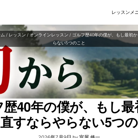
レッスンメ
ーム
/
レッスン
/
オンラインレッスン
/
ゴルフ歴40年の僕が、もし最初
らない5つのこと
フ歴40年の僕が、もし最
直すならやらない5つ
2026年7月9日
by
室屋 修一