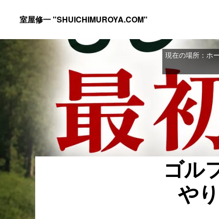
Skip
Skip
室屋修一 "SHUICHIMUROYA.COM"
to
to
ゴ
primary
main
ル
navigation
content
現在の場所：
ホ
フ
コ
ー
チ
室
屋
ゴル
修
一
やり
の
サ