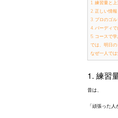
1. 練習量と
2. 正しい情
3. プロのゴ
4. バーデ
5. コースで
では、明日の
なぜ一人では
1. 練
昔は、
「頑張った人