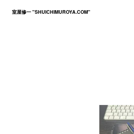
Skip
Skip
室屋修一 "SHUICHIMUROYA.COM"
to
to
ゴ
primary
main
ル
navigation
content
フ
コ
ー
チ
室
屋
修
一
の
サ