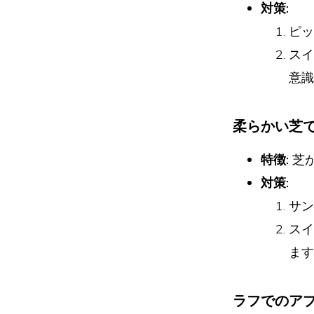
対策:
ピッ
スイ
意識
柔らかい芝
特徴:
芝
対策:
サン
スイ
ます
ラフでのア