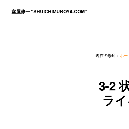
Skip
Skip
室屋修一 "SHUICHIMUROYA.COM"
to
to
ゴ
primary
main
ル
navigation
content
フ
コ
現在の場所：
ホー
ー
チ
室
3-
屋
ライ
修
一
の
サ