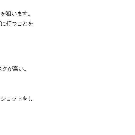
トを狙います。
ズに打つことを
スクが高い。
でショットをし