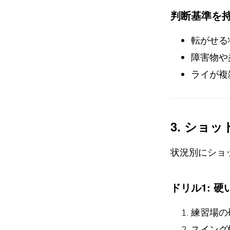
判断基準を
転がせる
障害物や
ライが複
3. ショ
状況別にショ
ドリル1: 
練習場の
スイング