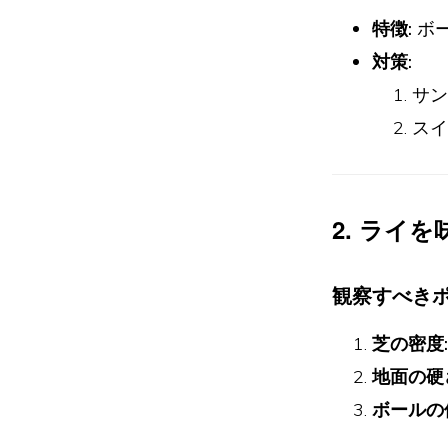
特徴:
ボ
対策:
サン
スイ
2. ライ
観察すべき
芝の密度:
地面の硬
ボールの