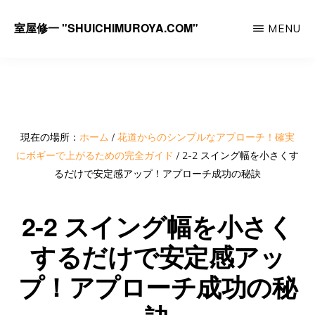
Skip
室屋修一 "SHUICHIMUROYA.COM"
MENU
to
ゴ
main
ル
content
フ
コ
ー
現在の場所：
ホーム
/
花道からのシンプルなアプローチ！確実
にボギーで上がるための完全ガイド
/
2-2 スイング幅を小さくす
チ
るだけで安定感アップ！アプローチ成功の秘訣
室
屋
2-2 スイング幅を小さく
修
するだけで安定感アッ
一
プ！アプローチ成功の秘
の
サ