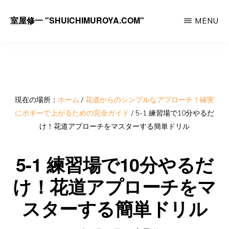
Skip
室屋修一 "SHUICHIMUROYA.COM"
MENU
to
ゴ
main
ル
content
フ
コ
ー
現在の場所：
ホーム
/
花道からのシンプルなアプローチ！確実
にボギーで上がるための完全ガイド
/
5-1 練習場で10分やるだ
チ
け！花道アプローチをマスターする簡単ドリル
室
屋
5-1 練習場で10分やるだ
修
け！花道アプローチをマ
一
スターする簡単ドリル
の
サ