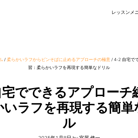
レッスンメ
ム
/
柔らかいラフからピンそばに止めるアプローチの極意
/
4-2 自宅
習：柔らかいラフを再現する簡単なドリル
2 自宅でできるアプローチ
かいラフを再現する簡単
ル
2025年1月8日
by
室屋 修一