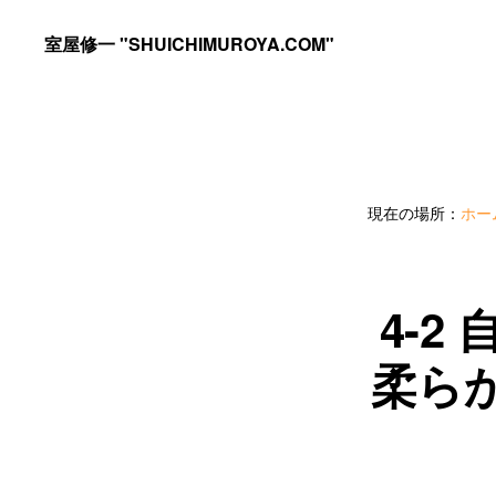
Skip
Skip
室屋修一 "SHUICHIMUROYA.COM"
to
to
ゴ
primary
main
ル
navigation
content
フ
コ
現在の場所：
ホー
ー
チ
室
4-
屋
柔ら
修
一
の
サ