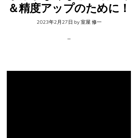
＆精度アップのために！
イ
ト
2023年2月27日
by
室屋 修一