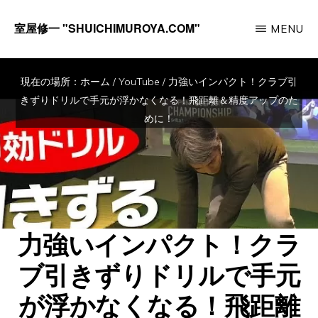
Skip
室屋修一 "SHUICHIMUROYA.COM"
MENU
to
ゴ
main
ル
content
現在の場所：
ホーム
/
YouTube
/
力強いインパクト！クラブ引
フ
きずりドリルで手元が浮かなくなる！飛距離＆精度アップのた
コ
めに！
ー
チ
室
屋
力強いインパクト！クラ
修
一
ブ引きずりドリルで手元
の
が浮かなくなる！飛距離
サ