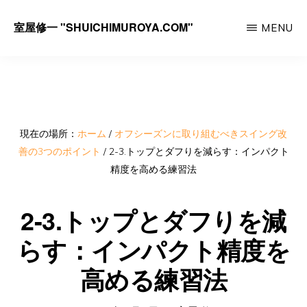
Skip
室屋修一 "SHUICHIMUROYA.COM"
MENU
to
ゴ
main
ル
content
フ
コ
ー
現在の場所：
ホーム
/
オフシーズンに取り組むべきスイング改
善の3つのポイント
/
2-3.トップとダフりを減らす：インパクト
チ
精度を高める練習法
室
屋
2-3.トップとダフりを減
修
らす：インパクト精度を
一
高める練習法
の
サ