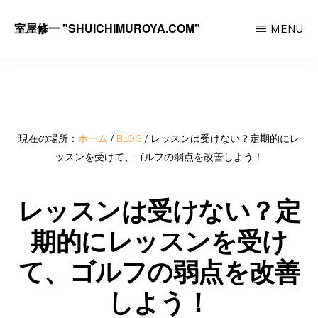
Skip
室屋修一 "SHUICHIMUROYA.COM"
MENU
to
ゴ
main
ル
content
フ
コ
ー
現在の場所：
ホーム
/
BLOG
/
レッスンは受けない？定期的にレ
ッスンを受けて、ゴルフの弱点を改善しよう！
チ
室
レッスンは受けない？定
屋
期的にレッスンを受け
修
一
て、ゴルフの弱点を改善
の
しよう！
サ