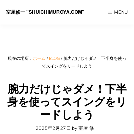
Skip
室屋修一 "SHUICHIMUROYA.COM"
MENU
to
ゴ
main
ル
content
フ
コ
ー
現在の場所：
ホーム
/
BLOG
/
腕力だけじゃダメ！下半身を使っ
てスイングをリードしよう
チ
室
腕力だけじゃダメ！下半
屋
身を使ってスイングをリ
修
一
ードしよう
の
サ
2025年2月27日
by
室屋 修一