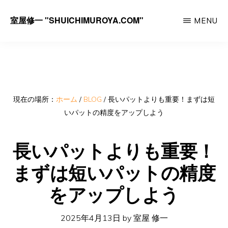
Skip
室屋修一 "SHUICHIMUROYA.COM"
MENU
to
ゴ
main
ル
content
フ
コ
ー
現在の場所：
ホーム
/
BLOG
/
長いパットよりも重要！まずは短
いパットの精度をアップしよう
チ
室
長いパットよりも重要！
屋
まずは短いパットの精度
修
一
をアップしよう
の
サ
2025年4月13日
by
室屋 修一