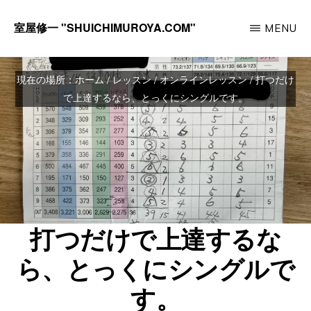
Skip
室屋修一 "SHUICHIMUROYA.COM"
MENU
to
ゴ
main
ル
content
現在の場所：
ホーム
/
レッスン
/
オンラインレッスン
/
打つだけ
フ
で上達するなら、とっくにシングルです。
コ
ー
チ
室
屋
打つだけで上達するな
修
一
ら、とっくにシングルで
の
す。
サ