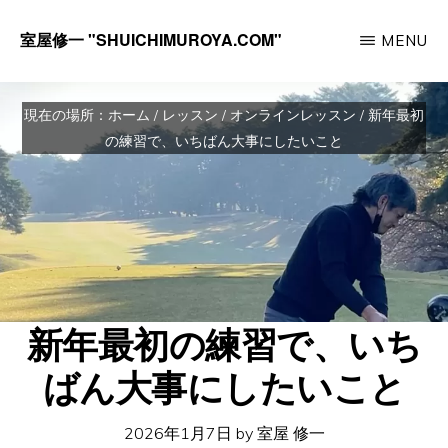
Skip
室屋修一 "SHUICHIMUROYA.COM"
MENU
to
ゴ
main
ル
content
現在の場所：
ホーム
/
レッスン
/
オンラインレッスン
/
新年最初
フ
の練習で、いちばん大事にしたいこと
コ
ー
チ
室
屋
新年最初の練習で、いち
修
一
ばん大事にしたいこと
の
サ
2026年1月7日
by
室屋 修一