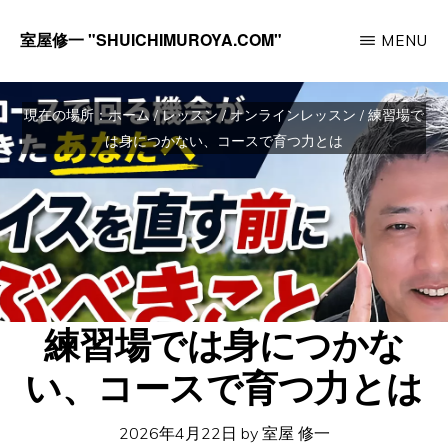
Skip
室屋修一 "SHUICHIMUROYA.COM"
MENU
to
ゴ
main
ル
content
現在の場所：
ホーム
/
レッスン
/
オンラインレッスン
/
練習場で
フ
は身につかない、コースで育つ力とは
コ
ー
チ
室
屋
練習場では身につかな
修
一
い、コースで育つ力とは
の
サ
2026年4月22日
by
室屋 修一